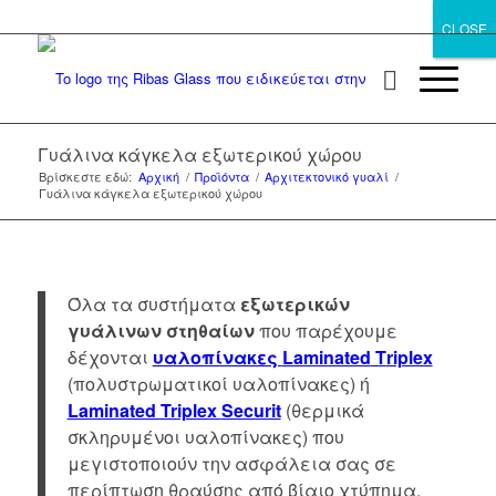
CLOSE
CLOSE
Γυάλινα κάγκελα εξωτερικού χώρου
Βρίσκεστε εδώ:
Αρχική
/
Προϊόντα
/
Αρχιτεκτονικό γυαλί
/
Γυάλινα κάγκελα εξωτερικού χώρου
Όλα τα συστήματα
εξωτερικών
γυάλινων στηθαίων
που παρέχουμε
δέχονται
υαλοπίνακες
Laminated
Τ
riplex
(πολυστρωματικοί υαλοπίνακες) ή
Laminated Triplex
Securit
(θερμικά
σκληρυμένοι υαλοπίνακες) που
μεγιστοποιούν την ασφάλεια σας σε
περίπτωση θραύσης από βίαιο χτύπημα.