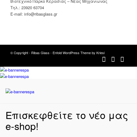
Βιοτεχνικό Πάρκο Κερασιάς – Νέας Μηχανιώνας
Tηλ.: 23920 63704
E-mail: info@ribasglass.gr
© Copyright -
Ribas Glass
-
Enfold WordPress Theme by Kriesi
Επισκεφθείτε το νέο μας
e-shop!