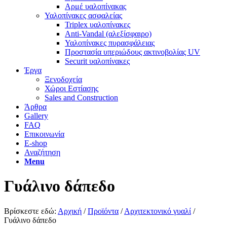
Αρμέ υαλοπίνακας
Υαλοπίνακες ασφαλείας​
Triplex υαλοπίνακες
Anti-Vandal (αλεξίσφαιρο)
Υαλοπίνακες πυρασφάλειας
Προστασία υπεριώδους ακτινοβολίας UV
Securit υαλοπίνακες
Έργα
Ξενοδοχεία
Χώροι Εστίασης
Sales and Construction
Άρθρα
Gallery
FAQ
Επικοινωνία
E-shop
Αναζήτηση
Menu
Γυάλινο δάπεδο
Βρίσκεστε εδώ:
Αρχική
/
Προϊόντα
/
Αρχιτεκτονικό γυαλί
/
Γυάλινο δάπεδο