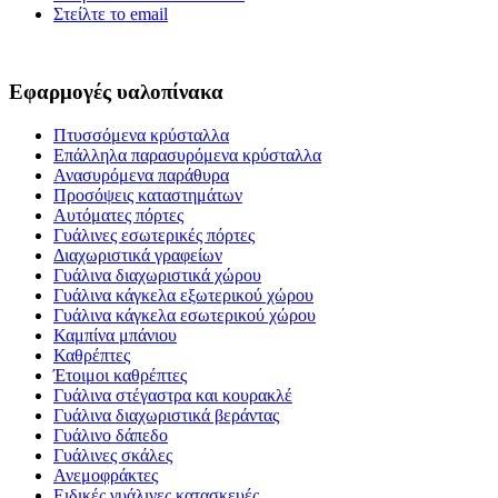
Στείλτε το email
Εφαρμογές υαλοπίνακα
Πτυσσόμενα κρύσταλλα
Επάλληλα παρασυρόμενα κρύσταλλα
Ανασυρόμενα παράθυρα
Προσόψεις καταστημάτων
Αυτόματες πόρτες
Γυάλινες εσωτερικές πόρτες
Διαχωριστικά γραφείων
Γυάλινα διαχωριστικά χώρου
Γυάλινα κάγκελα εξωτερικού χώρου
Γυάλινα κάγκελα εσωτερικού χώρου
Καμπίνα μπάνιου
Καθρέπτες
Έτοιμοι καθρέπτες
Γυάλινα στέγαστρα και κουρακλέ
Γυάλινα διαχωριστικά βεράντας
Γυάλινο δάπεδο
Γυάλινες σκάλες
Ανεμοφράκτες
Ειδικές γυάλινες κατασκευές