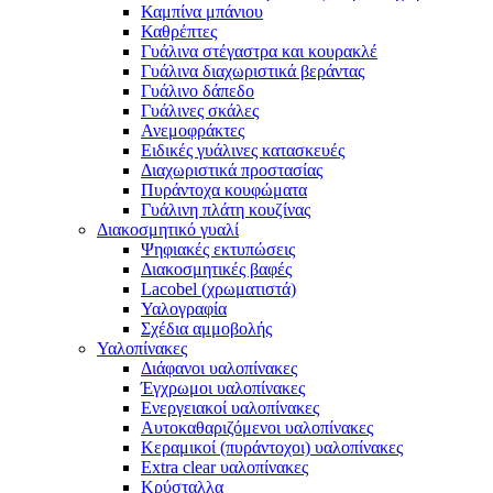
Καμπίνα μπάνιου
Καθρέπτες
Γυάλινα στέγαστρα και κουρακλέ
Γυάλινα διαχωριστικά βεράντας
Γυάλινο δάπεδο
Γυάλινες σκάλες
Ανεμοφράκτες
Ειδικές γυάλινες κατασκευές
Διαχωριστικά προστασίας
Πυράντοχα κουφώματα
Γυάλινη πλάτη κουζίνας
Διακοσμητικό γυαλί
Ψηφιακές εκτυπώσεις
Διακοσμητικές βαφές
Lacobel (χρωματιστά)
Υαλογραφία
Σχέδια αμμοβολής
Υαλοπίνακες
Διάφανοι υαλοπίνακες
Έγχρωμοι υαλοπίνακες
Ενεργειακοί υαλοπίνακες
Αυτοκαθαριζόμενοι υαλοπίνακες
Κεραμικοί (πυράντοχοι) υαλοπίνακες
Extra clear υαλοπίνακες
Κρύσταλλα