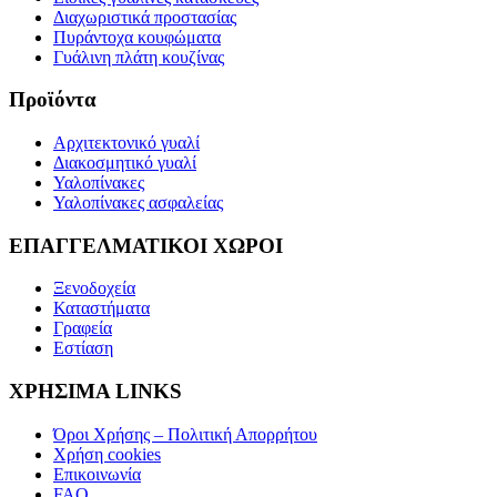
Διαχωριστικά προστασίας
Πυράντοχα κουφώματα
Γυάλινη πλάτη κουζίνας
Προϊόντα
Αρχιτεκτονικό γυαλί
Διακοσμητικό γυαλί
Υαλοπίνακες
Υαλοπίνακες ασφαλείας​
ΕΠΑΓΓΕΛΜΑΤΙΚΟΙ ΧΩΡΟΙ
Ξενοδοχεία
Καταστήματα
Γραφεία
Εστίαση
ΧΡΗΣΙΜΑ LINKS
Όροι Χρήσης – Πολιτική Απορρήτου
Χρήση cookies
Επικοινωνία
FAQ