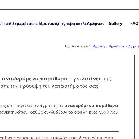
ή
Η εταιρεία
Προϊόντα
Έργα
Άρθρα
Gallery
FAQ
Βρίσκεστε εδώ:
Αρχική
/
Προϊόντα
/
Αρχιτ
ά
ανασυρόμενα παράθυρα – γκιλοτίνες
της
στε την πρόσοψη του καταστήματός σας
ους και μεγάλα ανοίγματα, τα
ανασυρόμενα παράθυρα
ονεκτημάτων, καθώς συνδυάζουν τα οφέλη ενός γυάλινου
εί να προσαρμοστεί με ευκολία στις ιδιαιτερότητες και