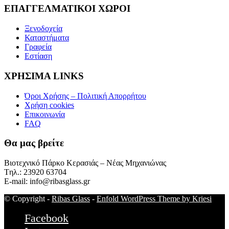
ΕΠΑΓΓΕΛΜΑΤΙΚΟΙ ΧΩΡΟΙ
Ξενοδοχεία
Καταστήματα
Γραφεία
Εστίαση
ΧΡΗΣΙΜΑ LINKS
Όροι Χρήσης – Πολιτική Απορρήτου
Χρήση cookies
Επικοινωνία
FAQ
Θα μας βρείτε
Βιοτεχνικό Πάρκο Κερασιάς – Νέας Μηχανιώνας
Tηλ.: 23920 63704
E-mail: info@ribasglass.gr
© Copyright -
Ribas Glass
-
Enfold WordPress Theme by Kriesi
Facebook