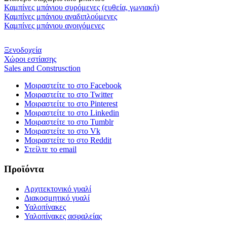
Καμπίνες μπάνιου συρόμενες (ευθεία, γωνιακή)
Καμπίνες μπάνιου αναδιπλούμενες
Καμπίνες μπάνιου ανοιγόμενες
Ξενοδοχεία
Χώροι εστίασης
Sales and Construsction
Μοιραστείτε το στο Facebook
Μοιραστείτε το στο Twitter
Μοιραστείτε το στο Pinterest
Μοιραστείτε το στο Linkedin
Μοιραστείτε το στο Tumblr
Μοιραστείτε το στο Vk
Μοιραστείτε το στο Reddit
Στείλτε το email
Προϊόντα
Αρχιτεκτονικό γυαλί
Διακοσμητικό γυαλί
Υαλοπίνακες
Υαλοπίνακες ασφαλείας​