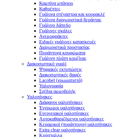
Καμπίνα μπάνιου
Καθρέπτες
Γυάλινα στέγαστρα και κουρακλέ
Γυάλινα διαχωριστικά βεράντας
Γυάλινο δάπεδο
Γυάλινες σκάλες
Ανεμοφράκτες
Ειδικές γυάλινες κατασκευές
Διαχωριστικά προστασίας
Πυράντοχα κουφώματα
Γυάλινη πλάτη κουζίνας
Διακοσμητικό γυαλί
Ψηφιακές εκτυπώσεις
Διακοσμητικές βαφές
Lacobel (χρωματιστά)
Υαλογραφία
Σχέδια αμμοβολής
Υαλοπίνακες
Διάφανοι υαλοπίνακες
Έγχρωμοι υαλοπίνακες
Ενεργειακοί υαλοπίνακες
Αυτοκαθαριζόμενοι υαλοπίνακες
Κεραμικοί (πυράντοχοι) υαλοπίνακες
Extra clear υαλοπίνακες
Κρύσταλλα