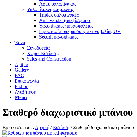
Αρμέ υαλοπίνακας
Υαλοπίνακες ασφαλείας​
Triplex υαλοπίνακες
Anti-Vandal (αλεξίσφαιρο)
Υαλοπίνακες πυρασφάλειας
Προστασία υπεριώδους ακτινοβολίας UV
Securit υαλοπίνακες
Έργα
Ξενοδοχεία
Χώροι Εστίασης
Sales and Construction
Άρθρα
Gallery
FAQ
Επικοινωνία
E-shop
Αναζήτηση
Menu
Σταθερό διαχωριστικό μπάνιου
Βρίσκεστε εδώ:
Αρχική
/
Εστίαση
/
Σταθερό διαχωριστικό μπάνιου