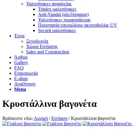
Υαλοπίνακες ασφαλείας​
Triplex υαλοπίνακες
Anti-Vandal (αλεξίσφαιρο)
Υαλοπίνακες πυρασφάλειας
Προστασία υπεριώδους ακτινοβολίας UV
Securit υαλοπίνακες
Έργα
Ξενοδοχεία
Χώροι Εστίασης
Sales and Construction
Άρθρα
Gallery
FAQ
Επικοινωνία
E-shop
Αναζήτηση
Menu
Κρυστάλλινα βαγονέτα
Βρίσκεστε εδώ:
Αρχική
/
Εστίαση
/
Κρυστάλλινα βαγονέτα