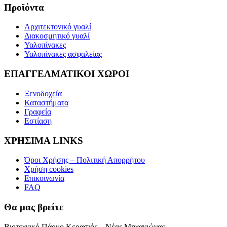
Προϊόντα
Αρχιτεκτονικό γυαλί
Διακοσμητικό γυαλί
Υαλοπίνακες
Υαλοπίνακες ασφαλείας​
ΕΠΑΓΓΕΛΜΑΤΙΚΟΙ ΧΩΡΟΙ
Ξενοδοχεία
Καταστήματα
Γραφεία
Εστίαση
ΧΡΗΣΙΜΑ LINKS
Όροι Χρήσης – Πολιτική Απορρήτου
Χρήση cookies
Επικοινωνία
FAQ
Θα μας βρείτε
Βιοτεχνικό Πάρκο Κερασιάς – Νέας Μηχανιώνας