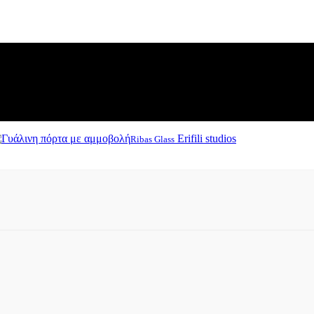
Erifili studios
Ribas Glass