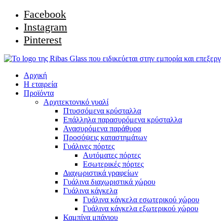
Facebook
Instagram
Pinterest
Αρχική
Η εταιρεία
Προϊόντα
Αρχιτεκτονικό γυαλί
Πτυσσόμενα κρύσταλλα
Επάλληλα παρασυρόμενα κρύσταλλα
Ανασυρόμενα παράθυρα
Προσόψεις καταστημάτων
Γυάλινες πόρτες
Αυτόματες πόρτες
Εσωτερικές πόρτες
Διαχωριστικά γραφείων
Γυάλινα διαχωριστικά χώρου
Γυάλινα κάγκελα
Γυάλινα κάγκελα εσωτερικού χώρου
Γυάλινα κάγκελα εξωτερικού χώρου
Καμπίνα μπάνιου