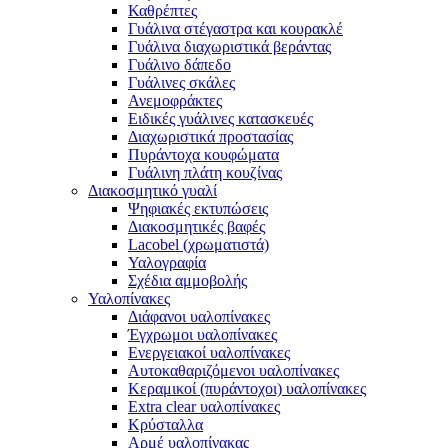
Καθρέπτες
Γυάλινα στέγαστρα και κουρακλέ
Γυάλινα διαχωριστικά βεράντας
Γυάλινο δάπεδο
Γυάλινες σκάλες
Ανεμοφράκτες
Ειδικές γυάλινες κατασκευές
Διαχωριστικά προστασίας
Πυράντοχα κουφώματα
Γυάλινη πλάτη κουζίνας
Διακοσμητικό γυαλί
Ψηφιακές εκτυπώσεις
Διακοσμητικές βαφές
Lacobel (χρωματιστά)
Υαλογραφία
Σχέδια αμμοβολής
Υαλοπίνακες
Διάφανοι υαλοπίνακες
Έγχρωμοι υαλοπίνακες
Ενεργειακοί υαλοπίνακες
Αυτοκαθαριζόμενοι υαλοπίνακες
Κεραμικοί (πυράντοχοι) υαλοπίνακες
Extra clear υαλοπίνακες
Κρύσταλλα
Αρμέ υαλοπίνακας