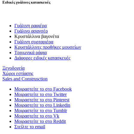
Ειδικές γυάλινες κατασκευές
Γυάλινη ραφιέρα
Γυάλινο ασανσέρ
Κρυστάλλινα βαγονέτα
Γυάλινη συρταριέρα
Κρυστάλλινες προθήκες μουσείων
Τριγωνικά ράφια
Διάφορες ειδικές κατασκευές
Ξενοδοχεία
Χώροι εστίασης
Sales and Construsction
Μοιραστείτε το στο Facebook
Μοιραστείτε το στο Twitter
Μοιραστείτε το στο Pinterest
Μοιραστείτε το στο Linkedin
Μοιραστείτε το στο Tumblr
Μοιραστείτε το στο Vk
Μοιραστείτε το στο Reddit
Στείλτε το email